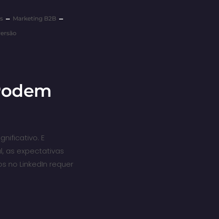
s
Marketing B2B
ersão
 Podem
nificativo. E
l, as expectativas
s no LinkedIn requer