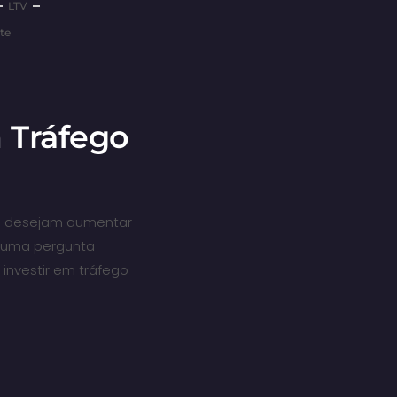
LTV
te
m Tráfego
ue desejam aumentar
o, uma pergunta
 investir em tráfego