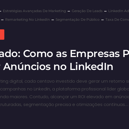
Estratégias Avançadas De Marketing
Geração De Leads
LinkedIn Ad
Remarketing No LinkedIn
Segmentação De Público
Taxa De Conv
vado: Como as Empresas
 Anúncios no LinkedIn
g digital, cada centavo investido deve gerar um retorno sig
ampanhas no LinkedIn, a plataforma profissional líder globa
inda maiores. Contudo, alcançar um ROI elevado em anúncio
ruturadas, segmentação precisa e otimizações contínuas.…