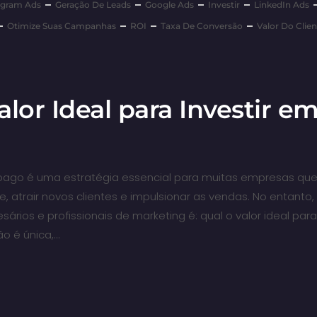
agram Ads
Geração De Leads
Google Ads
Investir
LinkedIn Ads
Otimize Suas Campanhas
ROI
Taxa De Conversão
Valor Do Clien
alor Ideal para Investir e
o pago é uma estratégia essencial para muitas empresas q
ine, atrair novos clientes e impulsionar as vendas. No entant
ios e profissionais de marketing é: qual o valor ideal para
o é única,…