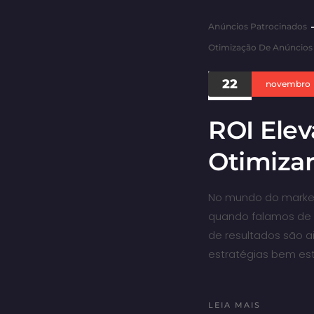
Anúncios Patrocinados
Otimização De Anúncios
22
novembro
ROI Ele
Otimizar
No mundo do marketin
quando falamos de c
de resultados são a
estratégias bem est
LEIA MAIS