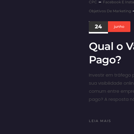
CPC
Facebook E Inst
Objetivos De Marketing
24
junho
Qual o V
Pago?
Investir em tráfeg
sua visibilidade onl
comum entre empresár
pago? A resposta nã
LEIA MAIS