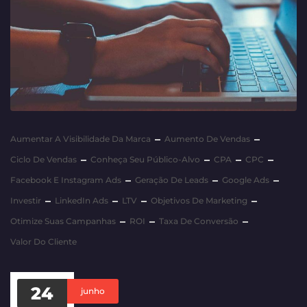
Aumentar A Visibilidade Da Marca
Aumento De Vendas
Ciclo De Vendas
Conheça Seu Público-Alvo
CPA
CPC
Facebook E Instagram Ads
Geração De Leads
Google Ads
Investir
LinkedIn Ads
LTV
Objetivos De Marketing
Otimize Suas Campanhas
ROI
Taxa De Conversão
Valor Do Cliente
24
junho