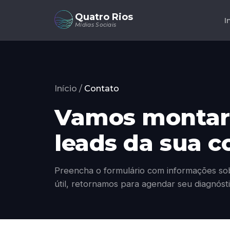
Quatro Rios
I
Mídias Sociais
Início
/
Contato
Vamos montar
leads da sua c
Preencha o formulário com informações sob
útil, retornamos para agendar seu diagnósti