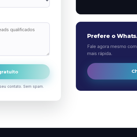
Prefere o What
Fale agora mesmo com 
mais rápida.
C
ratuito
seu contato. Sem spam.