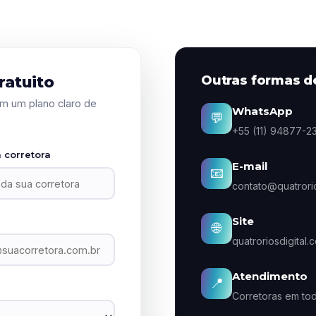
ratuito
Outras formas d
m um plano claro de
WhatsApp
💬
+55 (11) 94877-2
 corretora
E-mail
📧
contato@quatrorio
Site
🌐
quatroriosdigital.
Atendimento
📍
Corretoras em tod