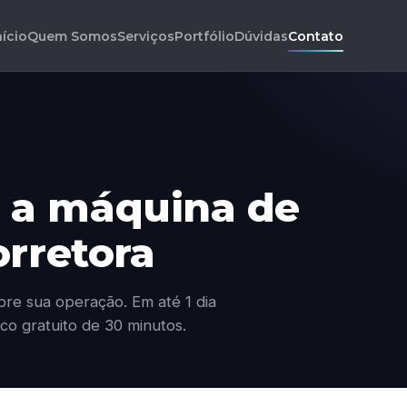
nício
Quem Somos
Serviços
Portfólio
Dúvidas
Contato
 a máquina de
orretora
re sua operação. Em até 1 dia
co gratuito de 30 minutos.