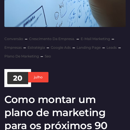
Conversão
Crescimento Da Empresa.
E-Mail Marketing
Empresas
Estratégia
Google Ads
Landing Page
Leads
Plano De Marketing
Seo
20
julho
Como montar um
plano de marketing
para os próximos 90