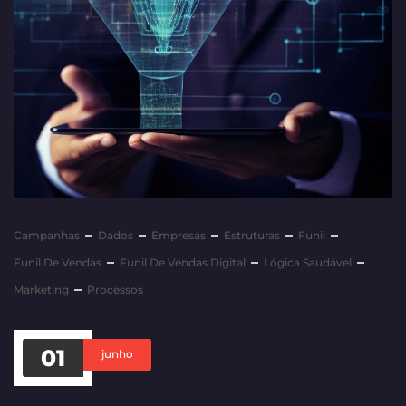
Campanhas
Dados
Empresas
Estruturas
Funil
Funil De Vendas
Funil De Vendas Digital
Lógica Saudável
Marketing
Processos
01
junho