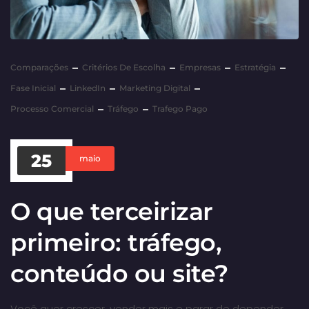
Comparações
Critérios De Escolha
Empresas
Estratégia
Fase Inicial
LinkedIn
Marketing Digital
Processo Comercial
Tráfego
Trafego Pago
25
maio
O que terceirizar
primeiro: tráfego,
conteúdo ou site?
Você quer crescer, vender mais e parar de depender