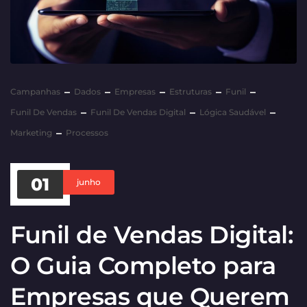
Campanhas
Dados
Empresas
Estruturas
Funil
Funil De Vendas
Funil De Vendas Digital
Lógica Saudável
Marketing
Processos
01
junho
Funil de Vendas Digital:
O Guia Completo para
Empresas que Querem