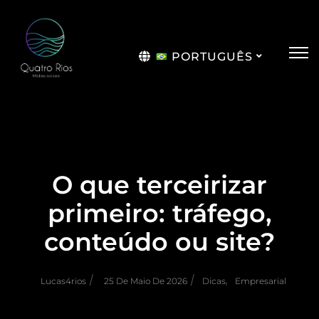
PORTUGUÊS
English
O que terceirizar
primeiro: tráfego,
conteúdo ou site?
/
/
,
Lucas4rios
25 De Maio De 2026
Dicas
Empresarial