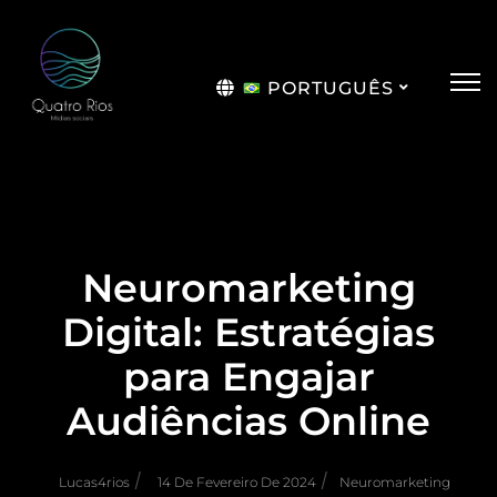
PORTUGUÊS
English
Neuromarketing
Digital: Estratégias
para Engajar
Audiências Online
/
/
Lucas4rios
14 De Fevereiro De 2024
Neuromarketing