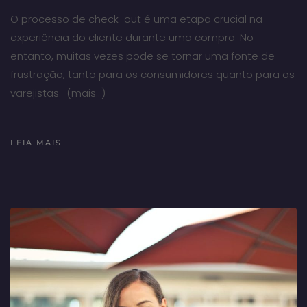
O processo de check-out é uma etapa crucial na
experiência do cliente durante uma compra. No
entanto, muitas vezes pode se tornar uma fonte de
frustração, tanto para os consumidores quanto para os
varejistas. (mais…)
LEIA MAIS