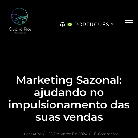
PORTUGUÊS
English
Marketing Sazonal:
ajudando no
impulsionamento das
suas vendas
/
/
,
Lucas4rios
15 De Março De 2024
E-Commerce