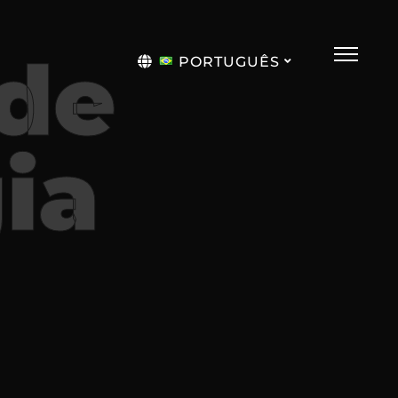
 de
PORTUGUÊS
English
ia