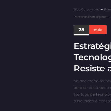
Blog Corporativo
Bran
Parcerias Estratégicas
28
maio
Estratég
Tecnolo
Resiste
No acelerado mundo 
para se destacar e 
startups de tecnol
a inovação é consta