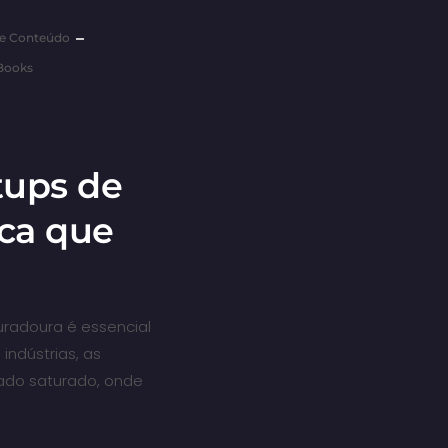
De Conteúdo
Books
tups de
ca que
uradoura é essencial
indústrias, as
ado saturado, onde