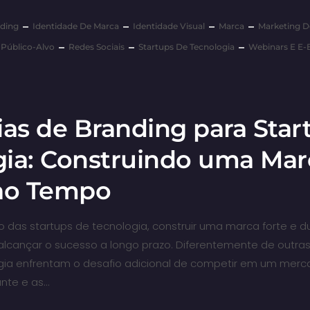
ding
Identidade De Marca
Identidade Visual
Marca
Marketing 
Público-Alvo
Redes Sociais
Startups De Tecnologia
Webinars E E-
ias de Branding para Star
gia: Construindo uma Mar
 ao Tempo
das startups de tecnologia, construir uma marca forte e d
alcançar o sucesso a longo prazo. Diferentemente de outras 
ogia enfrentam o desafio adicional de competir em um merc
nte e as…