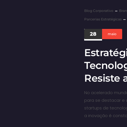
Blog Corporativo
Bran
Parcerias Estratégicas
28
maio
Estratég
Tecnolo
Resiste
No acelerado mundo 
para se destacar e 
startups de tecnol
a inovação é consta