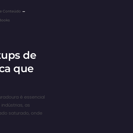
De Conteúdo
Books
tups de
ca que
uradoura é essencial
indústrias, as
ado saturado, onde