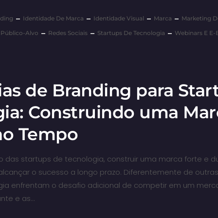
ding
Identidade De Marca
Identidade Visual
Marca
Marketing 
Público-Alvo
Redes Sociais
Startups De Tecnologia
Webinars E E-
ias de Branding para Star
gia: Construindo uma Mar
 ao Tempo
das startups de tecnologia, construir uma marca forte e d
alcançar o sucesso a longo prazo. Diferentemente de outras 
ogia enfrentam o desafio adicional de competir em um merc
nte e as…