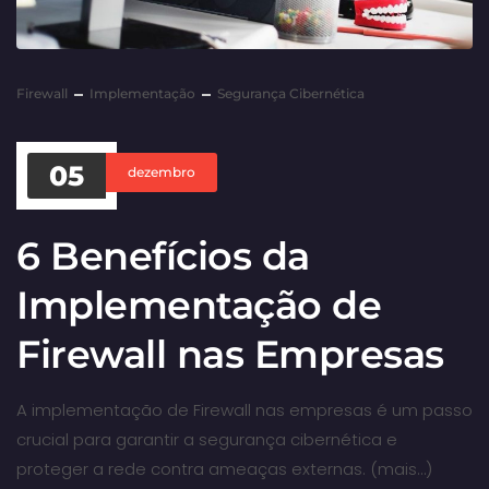
Firewall
Implementação
Segurança Cibernética
05
dezembro
6 Benefícios da
Implementação de
Firewall nas Empresas
A implementação de Firewall nas empresas é um passo
crucial para garantir a segurança cibernética e
proteger a rede contra ameaças externas. (mais…)