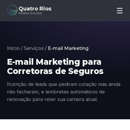
Quatro Rios
☰
Início
Mídias Sociais
Quem Somos
Serviços
Portfólio
Dúvidas
Início
/
Serviços
/
E-mail Marketing
Contato
E-mail Marketing para
Fale com um especialista
Corretoras de Seguros
Nutrição de leads que pediram cotação mas ainda
não fecharam, e lembretes automáticos de
renovação para reter sua carteira atual.