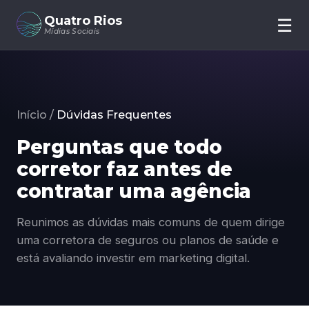
Quatro Rios
☰
Início
Mídias Sociais
Quem Somos
Serviços
Portfólio
Dúvidas
Início
/
Dúvidas Frequentes
Contato
Perguntas que todo
Fale com um especialista
corretor faz antes de
contratar uma agência
Reunimos as dúvidas mais comuns de quem dirige
uma corretora de seguros ou planos de saúde e
está avaliando investir em marketing digital.