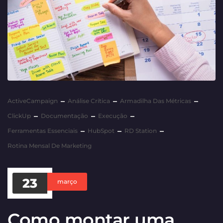
ActiveCampaign
Análise Crítica
Armadilha Das Métricas
ClickUp
Documentação
Execução
Ferramentas Essenciais
HubSpot
RD Station
Rotina Mensal De Marketing
23
março
Como montar uma