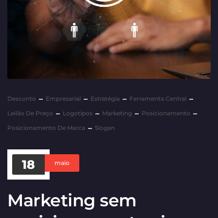
Desconto
Empresarial
Estratégia
Ferramenta Central
Leilão De Preço
Logotipos
Marketing
Posicionamento
Posicionamento De Marca
Slogan
18
maio
Marketing sem