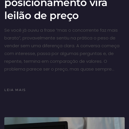
posicionamento vira
leilão de preço
Se você já ouviu a frase “mas o concorrente faz mais
barato”, provavelmente sentiu na prática o peso de
vender sem uma diferença clara. A conversa começa
com interesse, passa por algumas perguntas e, de
repente, termina em comparação de valores. O
problema parece ser o preço, mas quase sempre…
LEIA MAIS