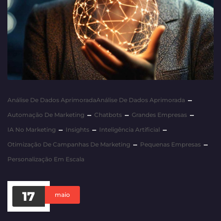
Análise De Dados AprimoradaAnálise De Dados Aprimorada
Automação De Marketing
Chatbots
Grandes Empresas
IA No Marketing
Insights
Inteligência Artificial
Otimização De Campanhas De Marketing
Pequenas Empresas
Personalização Em Escala
17
maio