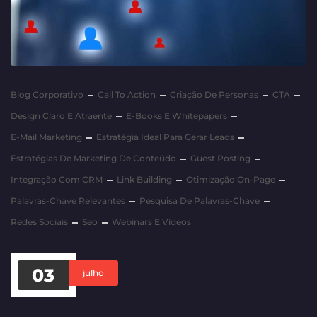
Blog Corporativo
Call To Action
Criação De Personas
CTA
Design Claro E Atraente
E-Books E Whitepapers
E-Mail Marketing
Estratégia Ideal Para Gerar Leads
Estratégias De Marketing De Conteúdo
Guest Posting
Integração Com CRM
Link Building
Otimização On-Page
Palavras-Chave Relevantes
Pesquisa De Palavras-Chave
Redes Sociais
Seo
Webinars E Vídeos
03
julho