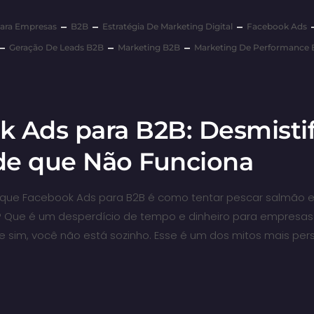
ara Empresas
B2B
Estratégia De Marketing Digital
Facebook Ads
Geração De Leads B2B
Marketing B2B
Marketing De Performance
k Ads para B2B: Desmisti
 de que Não Funciona
aí que Facebook Ads para B2B é como tentar pescar salmão
? Que é um desperdício de tempo e dinheiro para empresa
 sim, você não está sozinho. Esse é um dos mitos mais pers