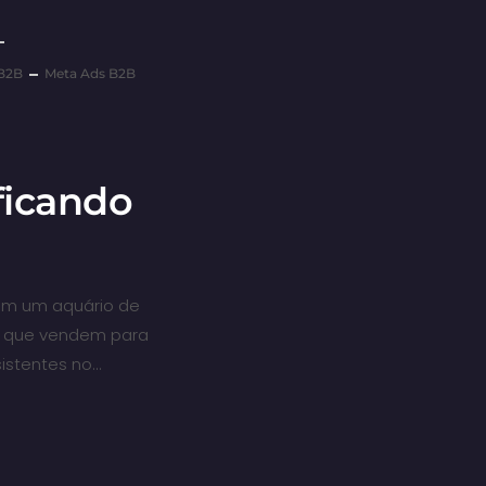
 B2B
Meta Ads B2B
ficando
 em um aquário de
s que vendem para
istentes no…