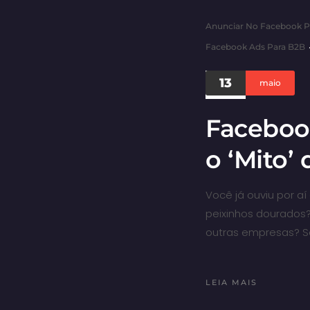
Anunciar No Facebook P
Facebook Ads Para B2B
13
maio
Faceboo
o ‘Mito’
Você já ouviu por 
peixinhos dourados
outras empresas? Se
LEIA MAIS