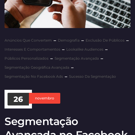
Anúncios Que Convertem
Demografia
Exclusão De Públicos
Interesses E Comportamentos
Lookalike Audiences
Públicos Personalizados
Segmentação Avançada
Segmentação Geográfica Avançada
Segmentação No Facebook Ads
Sucesso Da Segmentação
26
novembro
Segmentação
Avançada no Facebook