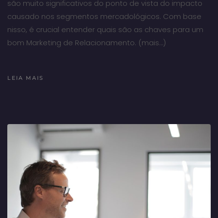
são muito significativos do ponto de vista do impacto
causado nos segmentos mercadológicos. Com base
nisso, é crucial entender quais são as chaves para um
bom Marketing de Relacionamento. (mais…)
LEIA MAIS