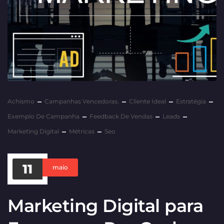
Achismo
Campanhas Vencedoras.
Cliente Ideal
Estratégia
Exemplo De Campanha
Feedback De Vendas
Leads
Marketing Digital
Métricas
Seo
11
maio
Marketing Digital para