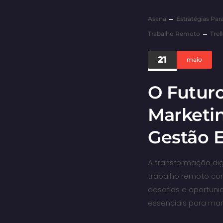
Asana
Estratégias Par
Trabalho Remoto
Trel
21
maio
O Futur
Marketin
Gestão E
A transformação di
trabalho remoto co
desafios e oportuni
essenciais para man