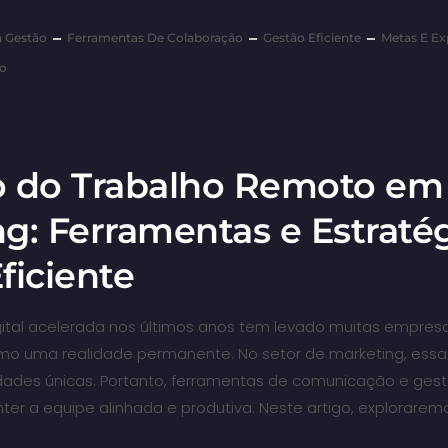
a Gestão
Ferramentas De Colaboração
Gestão Eficiente
Metas E Ex
lo
o do Trabalho Remoto em
g: Ferramentas e Estratég
ficiente
gital acelerada nos últimos anos tem levado muitas empre
mo uma realidade permanente. No setor de marketing, ess
dades únicas. Portanto, ferramentas de comunicação e ges
ter a equipe alinhada e produtiva. Neste artigo, explorarem