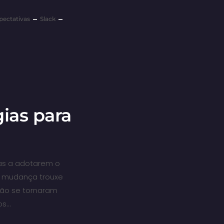
pectativas
Slack
ias para
sas a adotarem o
a mudança trouxe
tão se tornaram
os…