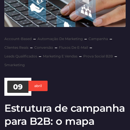
Account-Based
Automação De Marketing
Campanha
Clientes Reais
Conversão
Fluxos De E-Mail
Leads Qualificados
Marketing E Vendas
Prova Social B2B
Smarketing
09
abril
Estrutura de campanha
para B2B: o mapa