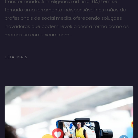
transformando. A inteligência artificial (IA) tem se
tornado uma ferramenta indispensável nas mãos de
profissionais de social media, oferecendo soluções
inovadoras que podem revolucionar a forma como as
marcas se comunicam com…
LEIA MAIS