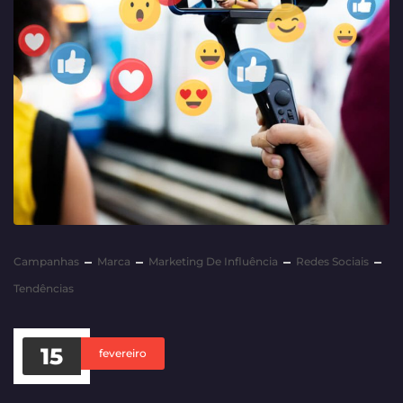
Campanhas
Marca
Marketing De Influência
Redes Sociais
Tendências
15
fevereiro